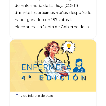
de Enfermería de La Rioja (COER)
durante los próximos 4 años, después de
haber ganado, con 187 votos, las
elecciones a la Junta de Gobierno de la
entidad colegial, celebradas hoy.
Alicia Ibáñez se ha impuesto a la
Ver noticia
candidatura liderada por Raquel Velilla
que ha obtenido 89 votos. Los votos
totales emitidos han sido 278, lo que
representa una participación del 13%,
baja en comparación con los últimos
comicios celebrados en 2023, que fue
cercana al 25%.
7 de febrero de 2025
La Junta de Gobierno electa está
formada por: Alicia Ibáñez Sáenz como