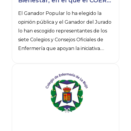
Bienestar, en el que el COER
ha participado como jurado
El Ganador Popular lo ha elegido la
opinión pública y el Ganador del Jurado
lo han escogido representantes de los
siete Colegios y Consejos Oficiales de
Enfermería que apoyan la iniciativa.
Los relatos galardonados en esta edición
reflejan, un año más, el compromiso de
Ver noticia
la enfermería con el cuidado de las
personas y destacan su papel esencial
para afrontar los desafíos de salud de
nuestra sociedad.
Concurso de relatos “Guardianes del
Bienestar”, una iniciativa que da voz y
reconoce la labor diaria de las