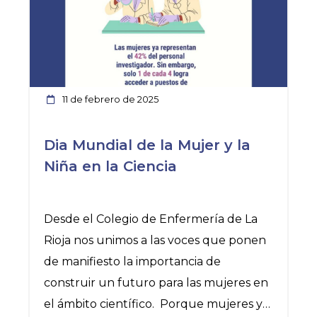
evidencia científica y mejorar estos
cuidados, pero es fundamental que las
administraciones apuesten por estos
perfiles”.
11 de febrero de 2025
Desde la Federación Española de
Familias de Cáncer Infantil, han puesto
Dia Mundial de la Mujer y la
en valor el compromiso, profesionalidad
Niña en la Ciencia
y cercanía de las enfermeras, que
desempeñan un papel fundamental en
el cuidado de los menores y
Desde el Colegio de Enfermería de La
Rioja nos unimos a las voces que ponen
de manifiesto la importancia de
construir un futuro para las mujeres en
el ámbito científico. Porque mujeres y