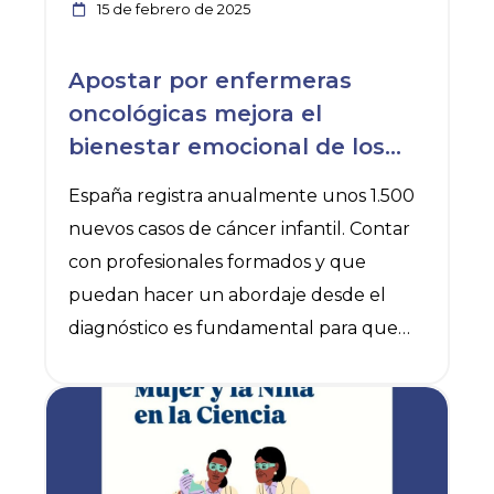
15 de febrero de 2025
enfermeras por su atención a las
personas y el cuidado de la salud,
Apostar por enfermeras
anuncia a los
oncológicas mejora el
bienestar emocional de los
niños con cáncer y de sus
España registra anualmente unos 1.500
familias
nuevos casos de cáncer infantil. Contar
con profesionales formados y que
puedan hacer un abordaje desde el
diagnóstico es fundamental para que
los cuidados sean óptimos.
Florentino Pérez Raya, presidente del
Ver noticia
Consejo General de Enfermería, asegura
que “mantener una formación
continuada nos ayuda a utilizar la