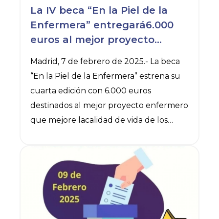
La IV beca “En la Piel de la
presidenta; José Antonio Ponce
Enfermera” entregará6.000
Gutiérrez
euros al mejor proyecto
enfermero que mejoren la
Madrid, 7 de febrero de 2025.- La beca
calidad de vida de los
“En la Piel de la Enfermera” estrena su
pacientes a través de los
cuarta edición con 6.000 euros
cuidados de la piel
destinados al mejor proyecto enfermero
que mejore lacalidad de vida de los
pacientes a través de los cuidados
dermatológicos. Tras el éxito de
Ver noticia
ediciones anteriores, el Consejo General
de Enfermería, con la colaboración
deCeraVe ponen en marcha esta
iniciativa que promueve el liderazgo