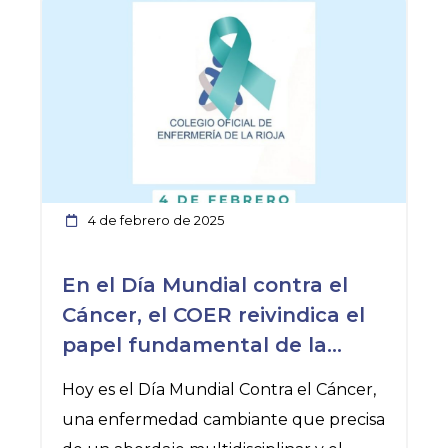
Logroño).
Las dos candidaturas que compiten en
esta nueva cita electoral son 100.000, NI
UNA MENOS, liderada por la presidenta
en funciones Raquel Velilla, y CONTIGO
UNIÓN ENFERMERA, liderada por Alicia
Ibáñez.
4 de febrero de 2025
Cada una de ellas estará acompañada
por otros seis candidatos aspirantes a
En el Día Mundial contra el
ocupar los siguientes cargos:
Cáncer, el COER reivindica el
Candidatuta 1:
papel fundamental de la
Presidenta:
enfermera oncológica
Hoy es el Día Mundial Contra el Cáncer,
una enfermedad cambiante que precisa