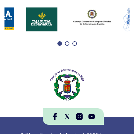
Española de Registros de Cáncer
(Redecan) se estima que en 2050 la
incidencia de cáncer en nuestro país
supere los 350.000 casos.
§ La Sociedad Española de Enfermería
Oncológica