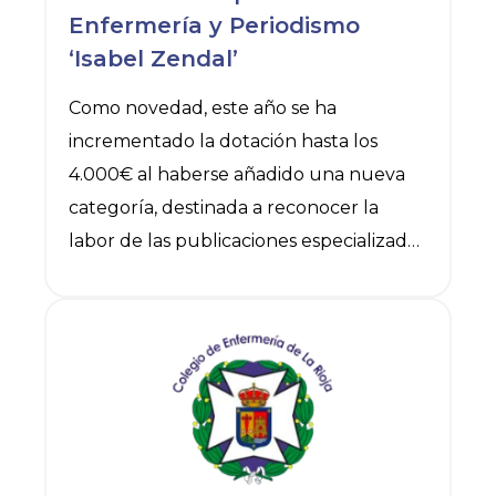
Enfermería y Periodismo
la atención sanitaria en el siglo
‘Isabel Zendal’
Como novedad, este año se ha
incrementado la dotación hasta los
4.000€ al haberse añadido una nueva
categoría, destinada a reconocer la
labor de las publicaciones especializadas
dirigidas a profesionales sanitarios bajo el
epígrafe “Prensa sanitaria”.
Ver noticia
Estos galardones se estructuran en
cuatro categorías, que recibirán 1.000 €
cada una: prensa escrita, prensa
sanitaria, radio/podcast y televisión.
Madrid, marzo de 2025.- El Consejo