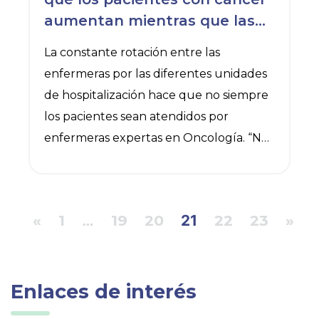
expertas
aumentan mientras que las
enfermeras expertas en
La constante rotación entre las
Oncología siguen siendo
enfermeras por las diferentes unidades
escasas
de hospitalización hace que no siempre
los pacientes sean atendidos por
enfermeras expertas en Oncología. “No
tiene sentido que, a una enfermera con
experiencia en Traumatología, por
ejemplo, la manden a la unidad de
«
1
…
19
20
21
22
23
»
Oncología para cubrir una baja o unas
vacaciones”, explica Florentino Pérez
Raya, presidente del CGE.
Enlaces de interés
§ Según la Sociedad Española de
Oncología Médica (SEOM) y la Red