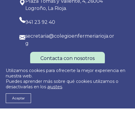
Plaza Tomás y Valiente, 4, 26004
Logroño, La Rioja.
941 23 92 40
secretaria@colegioenfermeriarioja.or
g
Contacta con nosotros
Utilizamos cookies para ofrecerte la mejor experiencia en
nuestra web.
Puedes aprender más sobre qué cookies utilizamos o
Política de Privacidad
Política de Cookies
Aviso Legal
desactivarlas en los
ajustes
.
Aceptar
© 2026
Colegio Oficial de Enfermería de La Rioja