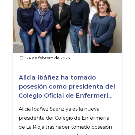
Pediatría del SERIS, porque permite
formar a enfermeras especialistas en
pediatría en La Rioja y supone un gran
paso hacia un futuro más prometedor
para la sanidad riojana.
Para la presidenta del Colegio, Alicia
24 de febrero de 2025
Ibáñez, este reconocimiento representa
un logro y un avance fundamental para
Alicia Ibáñez ha tomado
la Enfermería en nuestra Comunidad, ya
posesión como presidenta del
que refuerza la excelencia en
Colegio Oficial de Enfermería
de La Rioja
Alicia Ibáñez Sáenz ya es la nueva
presidenta del Colegio de Enfermería
de La Rioja tras haber tomado posesión