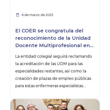
General de Enfermería (CGE) convoca la
segunda edición del Premio Enfermería
6 de marzo de 2025
y Periodismo “Isabel Zendal”, con cuyos
galardones, el CGE pretende “promover
El COER se congratula del
y reconocer la labor de los periodistas y
reconocimiento de la Unidad
divulgadores en los medios de
Docente Multiprofesional en
comunicación españoles, por
Pediatría, que permitirá
La entidad colegial seguirá reclamando
formar a enfermeras
la acreditación de las UDM para las
especialistas en La Rioja
especialidades restantes, así como la
creación de plazas de empleo públicas
para estas enfermeras especialistas
El Colegio de Enfermería de La Rioja
celebra la reciente acreditación de la
Ver noticia
Unidad Docente Multiprofesional de