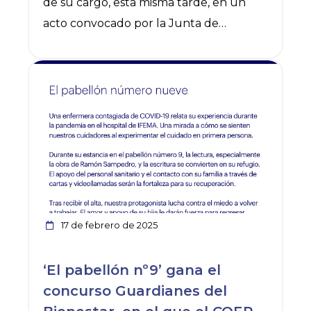
de su cargo, esta misma tarde, en un
acto convocado por la Junta de
Gobierno en funciones para realizar el
traspaso de poderes a la Junta de
Ver noticia
Gobierno elegida el pasado 9 de
febrero.En esta nueva trayectoria, Alicia
Ibáñez estará acompañada por otros seis
profesionales, un enfermero y cinco
enfermeras, que integrarán su Junta de
Gobierno: José Antonio Ponce
Gutiérrez, Como vicepresidente; María
17 de febrero de 2025
del Carmen García Romero, como
secretaria; María Jesús Díaz Martínez,
‘El pabellón nº9’ gana el
como tesorera y Virginia Lafuente Gil,
concurso Guardianes del
Lorena Abad