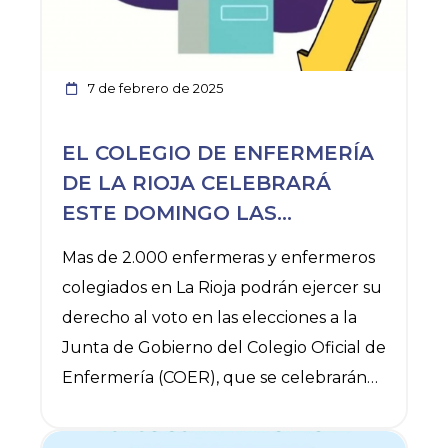
enfermero en Dermatología a través de
proyectos sociales, innovadores y que
busquen el beneficiodel paciente en
7 de febrero de 2025
materia de prevención, información,
calidad de vida y de acceso a
EL COLEGIO DE ENFERMERÍA
tratamientos e integración social.
DE LA RIOJA CELEBRARÁ
El plazo de presentación de
ESTE DOMINGO LAS
ELECCIONES A SU JUNTA DE
Mas de 2.000 enfermeras y enfermeros
GOBIERNO, A LAS QUE
colegiados en La Rioja podrán ejercer su
CONCURREN DOS
derecho al voto en las elecciones a la
CANDIDATURAS
Junta de Gobierno del Colegio Oficial de
Enfermería (COER), que se celebrarán
este domingo, 9 de febrero, en la sede
de la entidad (Plaza Tomás y Valiente, 4.
Ver noticia