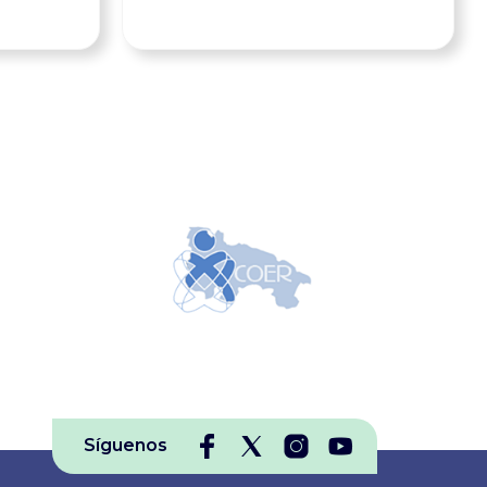
Casado Salinas’ Expertos
,
en investigación
mpartir
enfermera confluirán de nuevo
a y para
en las ‘IV Jornadas Nacionales de
este
Investigación’ del Colegio Oficial
s
de Enfermería de Córdoba, que
as
se celebrarán el próximo 30 de
ongreso,
septiembre de 2026 en el
ados a
Hospital San Juan de Dios de
Córdoba, dirigidas a enfermeros
alleres y
investigadores, residentes y
ra
doctorandos de toda España.
Vamos a
Además de contar con la
Síguenos
amas
participación de expertos
reconocidos, estas Jornadas, para