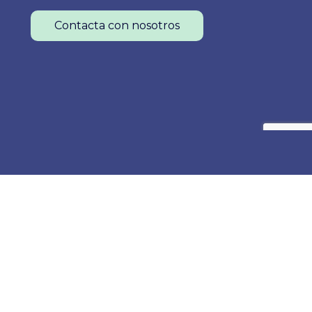
r el
las que se ha solicitado
Contacta con nosotros
n la
acreditación, incluirán tres
alleres
talleres prácticos simultáneos y
pre las…
la concesión de premios a la
mejor Comunicación Oral, al
mejor Póster y a la mejor…
Colegio Oficial de Enfermería de La Rioja