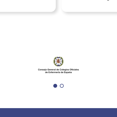
unicaciones científicas
Nacional de Educación
 31 de agosto de 2026.
Terapéutica en Diabetes
ente se encuentra
nuestro espacio para co
l plazo de inscripción al
en educación terapéutic
, así como la
seguir aprendiendo. En 
ación en los concursos
tercer congreso y tras la
esuales, los cuales
opiniones recogidas en l
tados con la inscripción
encuestas del pasado c
al Congreso para las
nos sentimos muy anim
 premiadas. Asimismo, el
seguir en la linea que
 envío de resúmenes
planteábamos con más t
unicaciones científicas
ponencias relevantes pa
erá abierto hasta el 31
nuestro trabajo diario. 
o de 2026. Se trata de
poder compartir progr
o de referencia para la
educativos, lo último en