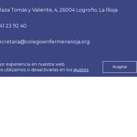
ía Comunitaria en
tecnología, cómo mejora
laza Tomás y Valiente, 4, 26004 Logroño, La Rioja.
 primaria y salud…
abordaje terapéutico co
41 23 92 40
ayuda de la psicología, t
específicos y como siem
ecretaria@colegioenfermeriarioja.org
jor experiencia en nuestra web.
es
Aviso Legal
Aceptar
© 2026
 utilizamos o desactivarlas en los
ajustes
.