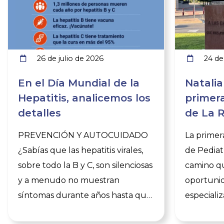
26 de julio de 2026
24 de 
En el Día Mundial de la
Natalia
Hepatitis, analicemos los
primera
detalles
de La R
orgullo
PREVENCIÓN Y AUTOCUIDADO
La primer
respon
¿Sabías que las hepatitis virales,
de Pediatr
sobre todo la B y C, son silenciosas
camino q
y a menudo no muestran
oportunid
síntomas durante años hasta que
especiali
el daño es grave? ¿Y que la
riojana e