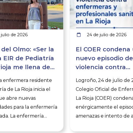
julio de 2026
24 de julio de 2026
 del Olmo: «Ser la
El COER condena
 EIR de Pediatría
nuevo episodio de
ioja me llena de
violencia contra
 y
enfermeras y sani
a enfermera residente
Logroño, 24 de julio de 
sabilidad»
insiste en la impo
ía de La Rioja inicia el
Colegio Oficial de Enfe
de denunciar
ue abre nuevas
La Rioja (COER) conden
ades para la enfermería
enérgicamente el episo
zada. La enfermería
amenazas e intento de 
scribe una nueva página
sufrido por dos enferme