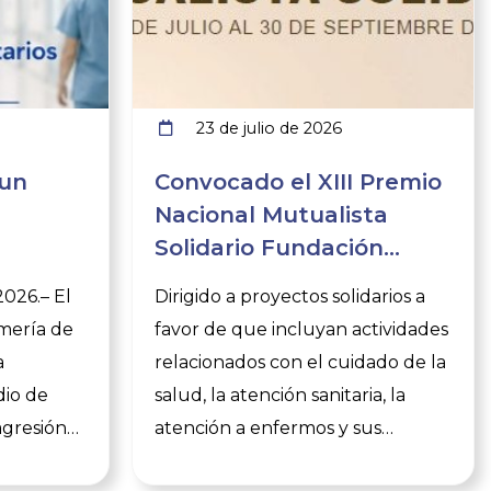
23 de julio de 2026
 un
Convocado el XIII Premio
Nacional Mutualista
Solidario Fundación
tarios e
A.M.A.
2026.– El
Dirigido a proyectos solidarios a
rtancia
rmería de
favor de que incluyan actividades
a
relacionados con el cuidado de la
dio de
salud, la atención sanitaria, la
agresión
atención a enfermos y sus
ras, dos
familiares, la prevención de