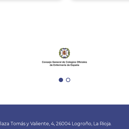
oria con la incorporación
médicos y un celador po
a del Olmo como
de un usuario del Cent
nfermera Interna
Salud de Arnedo, el pas
 (EIR) de Pediatría
julio. También fueron o
n La Rioja. Acaba de
amenazas los Técnicos 
a carrera que consolida
Emergencias Sanitarias 
ante logro para la
compañeros de Urgenci
 riojana y refleja el
Hospital San Pedro dura
 la formación
posterior traslado e ingr
ada. En esta entrevista
paciente, por lo que de
cómo está viviendo sus
Colegio trasladamos to
semanas, qué espera
apoyo y solidaridad a to
durante los próximos
profesionales afectados 
y por qué confía en que
reiteramos un mensaje c
o vaya acompañado del
ninguna agresión, amen
laza Tomás y Valiente, 4, 26004 Logroño, La Rioja.