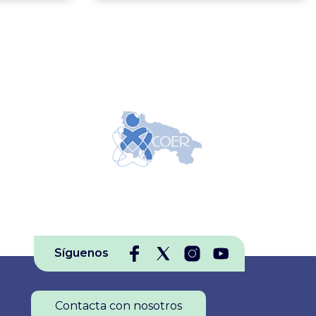
r parte
enfermedades y/o la promoción
ro de
de hábitos de vida saludables, y
ado 22 de
en general con la atención a
bjeto de
colectivos en situación o riesgo de
de
exclusión social y en la defensa
y
de sus derechos. Se conceden
as del
60.000 euros repartidos entre
nte el
Primer, Segundo y Tercer
eso del
Premio, así como 6 accésit. El
sde
plazo para presentación de
do nuestro
solicitudes está abierto y se
dos los
extiende hasta el 30 de
Síguenos
y
septiembre. Para que el Proyecto
laro:
sea admitido al certamen será
aza,
requisito
Contacta con nosotros