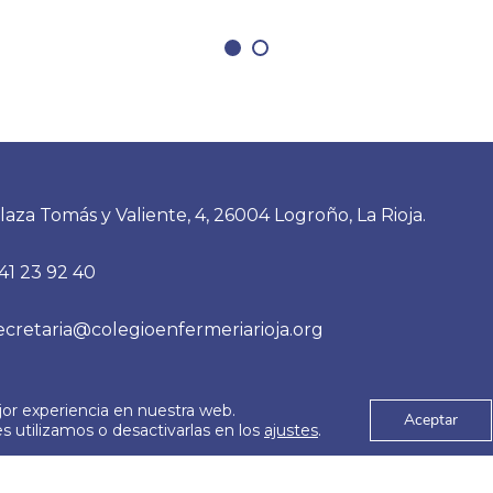
laza Tomás y Valiente, 4, 26004 Logroño, La Rioja.
41 23 92 40
ecretaria@colegioenfermeriarioja.org
jor experiencia en nuestra web.
es
Aviso Legal
Aceptar
© 2026
 utilizamos o desactivarlas en los
ajustes
.