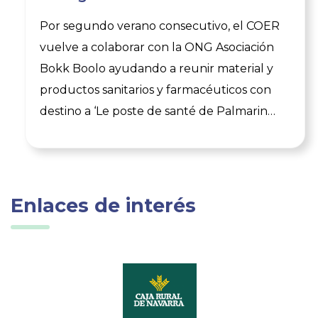
Por segundo verano consecutivo, el COER
vuelve a colaborar con la ONG Asociación
Bokk Boolo ayudando a reunir material y
productos sanitarios y farmacéuticos con
destino a ‘Le poste de santé de Palmarin
Facao’ (Senegal). En 2024, las donaciones
que llegaron a la sede del COER -de parte
de algún particular y de compañeras del
Hospital de Calahorra- fueron
Enlaces de interés
transportados hasta Senegal y entregados
directamente en el centro de salud, por
parte de los voluntarios del campamento
que organiza en el país dicha ONG.