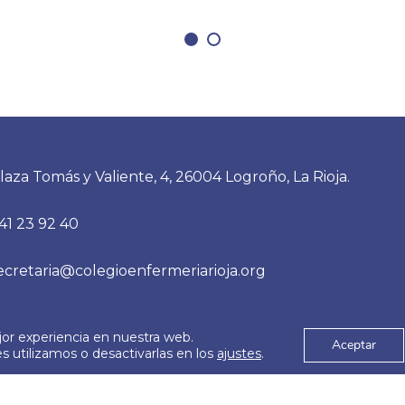
laza Tomás y Valiente, 4, 26004 Logroño, La Rioja.
41 23 92 40
ecretaria@colegioenfermeriarioja.org
jor experiencia en nuestra web.
es
Aviso Legal
Aceptar
© 2026
 utilizamos o desactivarlas en los
ajustes
.