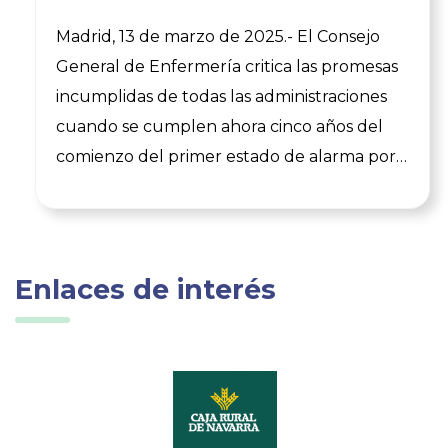
cuando se cumplen cinco años
Madrid, 13 de marzo de 2025.- El Consejo
del COVID-19
General de Enfermería critica las promesas
incumplidas de todas las administraciones
cuando se cumplen ahora cinco años del
comienzo del primer estado de alarma por
la pandemia de COVID-19. El organismo que
representa a las más de 345.000
enfermeras y enfermeros de España
denuncia que todos esos aplausos que se
Enlaces de interés
dieron desde las instituciones políticas en
esos momentos se olvidaron “en cuanto las
cosas empezaron a ir mejor”. “Las
enfermeras y enfermeros de España nos
pusimos al frente de la lucha contra el