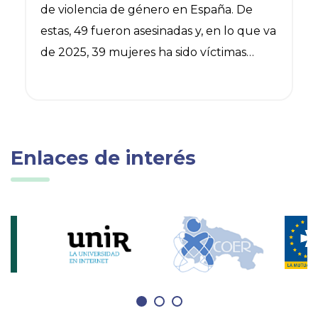
de violencia de género en España. De
estas, 49 fueron asesinadas y, en lo que va
de 2025, 39 mujeres ha sido víctimas
mortales de sus parejas o exparejas en
nuestro país. Así queda reflejado en los
últimos datos disponibles recopilados por
el Instituto Nacional de Estadística (INE) y
Enlaces de interés
el Ministerio de Igualdad.