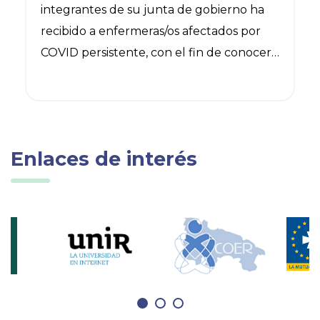
integrantes de su junta de gobierno ha
recibido a enfermeras/os afectados por
COVID persistente, con el fin de conocer
en qué situación se encuentra cada uno
de ellos (incapacidad temporal,
permanente o con el puesto de trabajo
adaptado) y estudiar posibles vías de
Enlaces de interés
colaboración con ARIOCOP, la Asociación
Riojana de Covid Persistente de la que
forman parte.