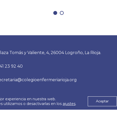
laza Tomás y Valiente, 4, 26004 Logroño, La Rioja.
41 23 92 40
ecretaria@colegioenfermeriarioja.org
jor experiencia en nuestra web.
es
Aviso Legal
Aceptar
© 2026
 utilizamos o desactivarlas en los
ajustes
.