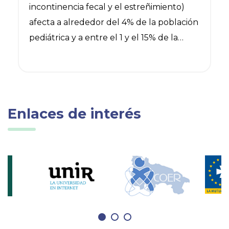
incontinencia fecal y el estreñimiento)
vida de quien lo padece
afecta a alrededor del 4% de la población
pediátrica y a entre el 1 y el 15% de la
población adulta, viéndose agravado
hasta un 50% en ancianos. Además, esta
problemática tiene una prevalencia
todavía mayor en personas con lesión
Enlaces de interés
medular, esclerosis múltiple o párkinson,
entre otras.