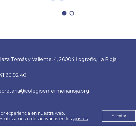
laza Tomás y Valiente, 4, 26004 Logroño, La Rioja.
41 23 92 40
ecretaria@colegioenfermeriarioja.org
jor experiencia en nuestra web.
es
Aviso Legal
Aceptar
© 2026
 utilizamos o desactivarlas en los
ajustes
.