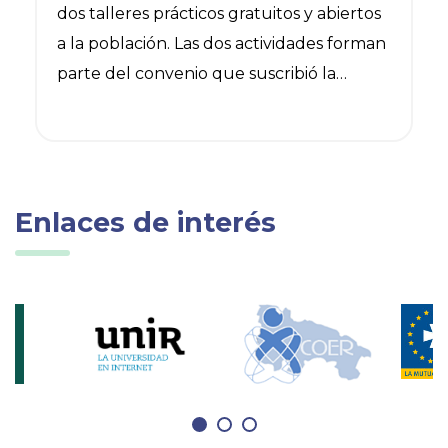
dos talleres prácticos gratuitos y abiertos
a la población. Las dos actividades forman
parte del convenio que suscribió la
entidad colegial con el Ayuntamiento de
Logroño para promover hábitos
saludables, acciones preventivas y
conocimientos de primeros auxilios en el
Enlaces de interés
día a día de los logroñeses.