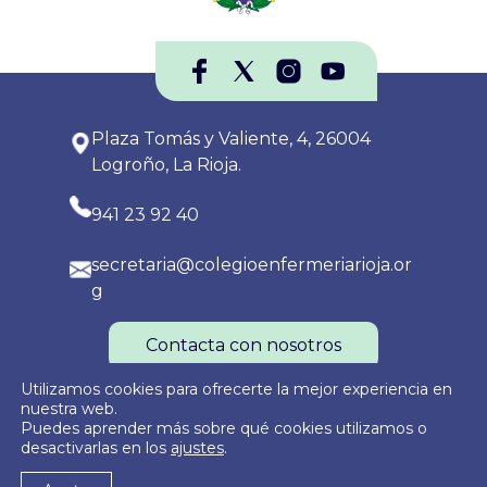
Plaza Tomás y Valiente, 4, 26004
Logroño, La Rioja.
941 23 92 40
secretaria@colegioenfermeriarioja.or
g
Contacta con nosotros
Utilizamos cookies para ofrecerte la mejor experiencia en
nuestra web.
Puedes aprender más sobre qué cookies utilizamos o
Política de Privacidad
Política de Cookies
Aviso Legal
desactivarlas en los
ajustes
.