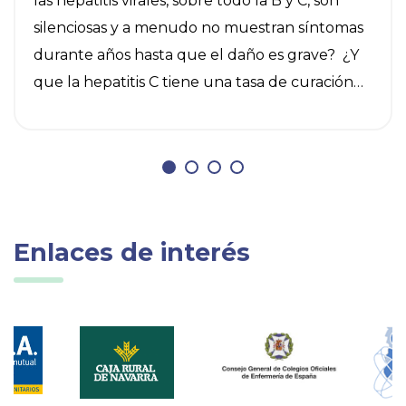
las hepatitis virales, sobre todo la B y C, son
silenciosas y a menudo no muestran síntomas
durante años hasta que el daño es grave? ¿Y
que la hepatitis C tiene una tasa de curación
del 95% y la B se puede controlar? El 28 de
julio es el Día Mundial contra la Hepatitis y
conviene recordar algunas medidas de
prevención y autocuidado. Aplicar estas dos
acciones de forma conjunta cobra más sentido
que nunca cuando se trata de hablar de este
Enlaces de interés
virus, que provoca una inflamación del hígado
que puede derivar en enfermedades graves,