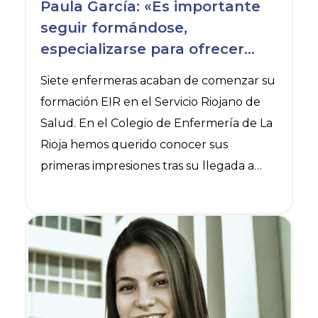
Paula García: «Es importante
Henar López: «Estar tan especializada en
seguir formándose,
un campo concreto le…
especializarse para ofrecer
unos cuidados de calidad»
Siete enfermeras acaban de comenzar su
formación EIR en el Servicio Riojano de
Salud. En el Colegio de Enfermería de La
Rioja hemos querido conocer sus
primeras impresiones tras su llegada a
Logroño y las primeras semanas de
formación.
Ver noticia