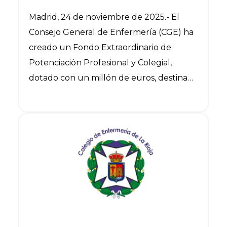
quieran ser especialistas (EIR)
Madrid, 24 de noviembre de 2025.- El
y proyectos innovadores de los
Consejo General de Enfermería (CGE) ha
Colegios de Enfermería
creado un Fondo Extraordinario de
Potenciación Profesional y Colegial,
dotado con un millón de euros, destinado
a subvencionar e impulsar la formación
de todas aquellas candidatas y
Ver noticia
candidatos a presentarse al examen para
ser Enfermero Interno Residente (EIR), el
programa de formación del Ministerio de
Sanidad que otorga el título de
especialista en Salud Mental, Enfermería
del Trabajo, Pediatría, Geriatría, Familiar y
Comunitaria o la especialidad más