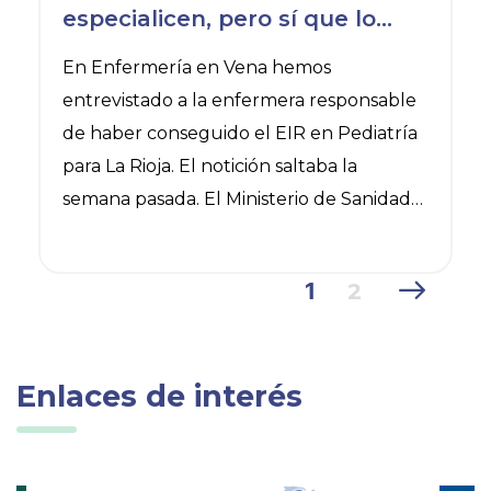
especialicen, pero sí que lo
haga una enfermera, parece
En Enfermería en Vena hemos
que nosotras tenemos que
entrevistado a la enfermera responsable
saber siempre de todo»
de haber conseguido el EIR en Pediatría
para La Rioja. El notición saltaba la
semana pasada. El Ministerio de Sanidad
acreditaba la UDM de pediatría con una
plaza de EIR para La Rioja y en el Colegio
1
2
de Enfermería quisimos saber quién
estaba detrás de este proyecto, pues solo
podía tratarse de una enfermera.
Enlaces de interés
https://www.colegioenfermeriarioja.org/sa
la-prensa/entrevista-a-estela-colado-no-
parece-raro-que-los-medicos-se-