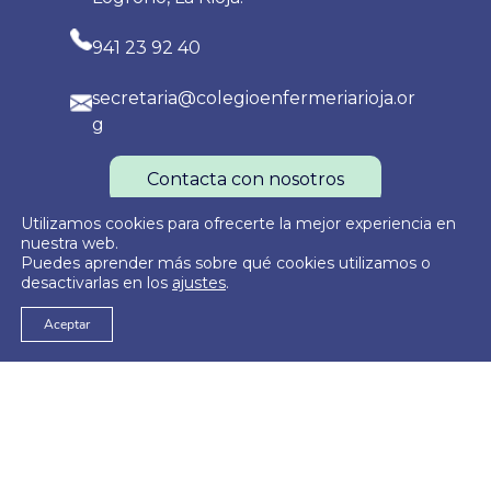
941 23 92 40
secretaria@colegioenfermeriarioja.or
g
Contacta con nosotros
Utilizamos cookies para ofrecerte la mejor experiencia en
nuestra web.
Puedes aprender más sobre qué cookies utilizamos o
Política de Privacidad
Política de Cookies
Aviso Legal
desactivarlas en los
ajustes
.
Aceptar
© 2026
Colegio Oficial de Enfermería de La Rioja