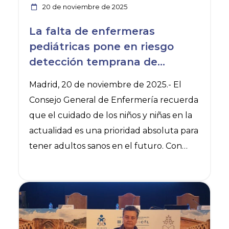
reconocida y consolidada, la única
20 de noviembre de 2025
realmente desarrollada al completo,
La falta de enfermeras
como es la de Enfermería Obstétrico-
pediátricas pone en riesgo
Ginecológica, es decir, la de matrona.
detección temprana de
problemas de salud de más de
Madrid, 20 de noviembre de 2025.- El
6 millones de menores en
Consejo General de Enfermería recuerda
España
que el cuidado de los niños y niñas en la
actualidad es una prioridad absoluta para
tener adultos sanos en el futuro. Con
motivo del Día Mundial de la Infancia,
que se celebra este jueves, 20 de
Ver noticia
noviembre, el Consejo General de
Enfermería, la Asociación Española de
Enfermería Pediátrica (AEEP) y la