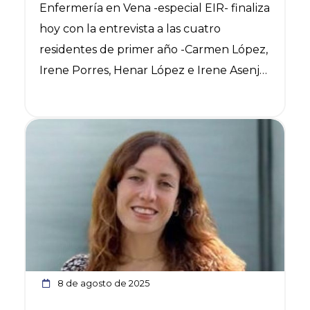
Enfermería en Vena -especial EIR- finaliza
hoy con la entrevista a las cuatro
residentes de primer año -Carmen López,
Irene Porres, Henar López e Irene Asenjo-
de la especialidad de Enfermería
Obstétrico-Ginecológica. Accede desde
Ver noticia
aquí a cada una de ellas. Carmen
López: «El tomar decisiones y la
autonomía que tienen las matronas me
parece importante para empoderar
nuestra profesión y nuestra figura» Irene
Porres: «Es importante defender el papel
específico de la matrona y seguir
luchando para que su labor sea
8 de agosto de 2025
reconocida allí donde más se necesita»