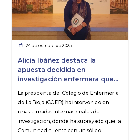
Sociedad Española de Enfermería
Neonatal (SEEN) instan a las
administraciones a reforzar y apostar por
las enfermeras especialistas en Pediatría
para cuidar y educar en salud a los más
24 de octubre de 2025
de 6,2 millones de menores de 15
Alicia Ibáñez destaca la
apuesta decidida en
investigación enfermera que
se está impulsando en La Rioja
La presidenta del Colegio de Enfermería
de La Rioja (COER) ha intervenido en
unas jornadas internacionales de
investigación, donde ha subrayado que la
Comunidad cuenta con un sólido
ecosistema que impulsa la investigación