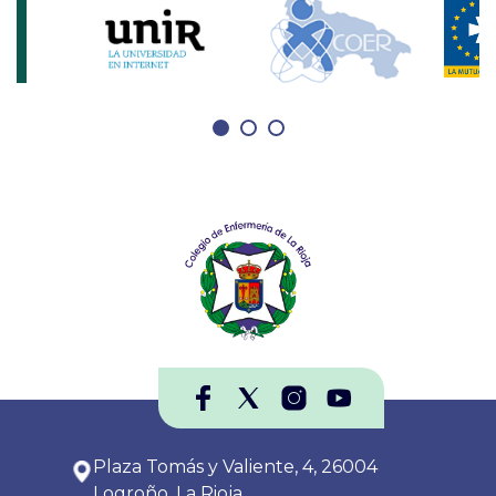
especialicen-pero-si-que-lo-haga-una-
enfermera-parece-que-nosotras-
tenemos-que-saber-siempre-de-todo/
Estela Colado es esa persona, es la
artífice. Tras un intenso año y medio de
trabajo se podría decir, que es la principal
responsable de que se haya conseguido
la cuarta especialización enfermera para
La…
Plaza Tomás y Valiente, 4, 26004
Logroño, La Rioja.