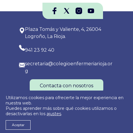
Plaza Tomás y Valiente, 4, 26004
Logroño, La Rioja.
941 23 92 40
secretaria@colegioenfermeriarioja.or
g
Contacta con nosotros
Utilizamos cookies para ofrecerte la mejor experiencia en
nuestra web.
Puedes aprender más sobre qué cookies utilizamos o
Política de Privacidad
Política de Cookies
Aviso Legal
desactivarlas en los
ajustes
.
Aceptar
© 2026
Colegio Oficial de Enfermería de La Rioja