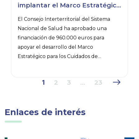
implantar el Marco Estratégico
para los Cuidados de
El Consejo Interterritorial del Sistema
Enfermería
Nacional de Salud ha aprobado una
financiación de 960.000 euros para
apoyar el desarrollo del Marco
Estratégico para los Cuidados de
Enfermería (MECE) en las comunidades y
ciudades autónomas. De esta cantidad, La
1
2
3
…
23
Rioja recibirá 60.000 euros, destinados a la
contratación de una enfermera
asistencial que permita liberar de
Enlaces de interés
actividad clínica a la profesional
responsable de coordinar el proyecto en
la comunidad.