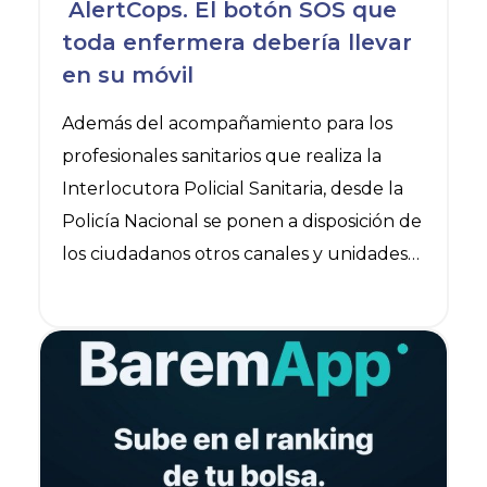
AlertCops. El botón SOS que
toda enfermera debería llevar
en su móvil
Además del acompañamiento para los
profesionales sanitarios que realiza la
Interlocutora Policial Sanitaria, desde la
Policía Nacional se ponen a disposición de
los ciudadanos otros canales y unidades
que trabajan en la protección de los
ciudadanos y personal sanitario. Una de
Ver noticia
ellas es la Unidad Territorial de
Participación Ciudadana que mantiene
un contacto permanente con la
ciudadanía, vigila situaciones de riesgo y
también trabaja estrechamente con el