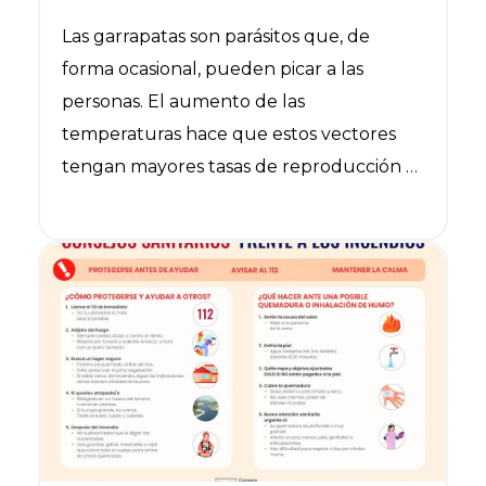
Las garrapatas son parásitos que, de
forma ocasional, pueden picar a las
personas. El aumento de las
temperaturas hace que estos vectores
tengan mayores tasas de reproducción y
supervivencia. Para reducir el riesgo de
picaduras, la prevención es la medida más
Ver noticia
eficaz para evitar las enfermedades
derivadas. especialmente en la época
estival en la que están más activas, donde
la presencia de garrapatas es
sustancialmente superior, y en las zonas
donde ya se han producido casos.