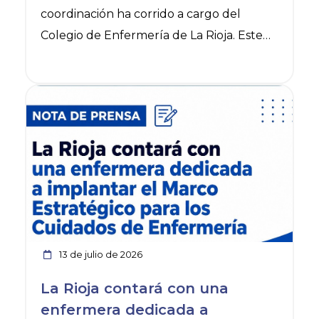
coordinación ha corrido a cargo del
Colegio de Enfermería de La Rioja. Este
primer taller, que ha sido impartido por la
enfermera Sara Mazo y la médico Aitana
Ver noticia
Pérez, forma parte de un ciclo formativo
de tres jornadas en las que un total de 40
alumnos, todos ellos agentes adscritos a
la Jefatura Superior de Policía de La Rioja,
recibirán nociones de primeros auxilios y
actuaciones de primera intervención de
urgencia con las que se puede encontrar
un
13 de julio de 2026
La Rioja contará con una
enfermera dedicada a