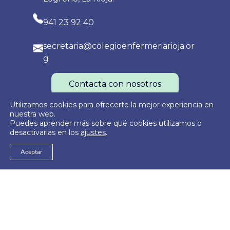
941 23 92 40
secretaria@colegioenfermeriarioja.or
g
Contacta con nosotros
Utilizamos cookies para ofrecerte la mejor experiencia en
nuestra web.
Puedes aprender más sobre qué cookies utilizamos o
Política de Privacidad
Política de Cookies
Aviso Legal
desactivarlas en los
ajustes
.
Aceptar
© 2026
Colegio Oficial de Enfermería de La Rioja